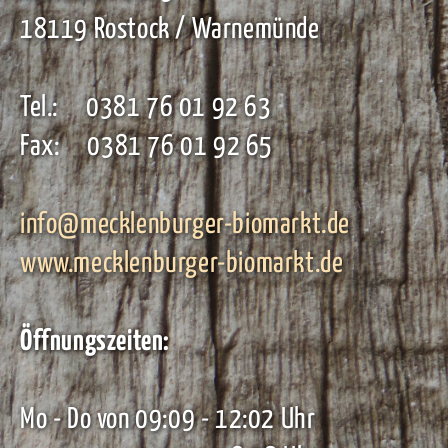
18119 Rostock / Warnemünde
Tel.: 0381 76 01 92 63
Fax: 0381 76 01 92 65
info@mecklenburger-biomarkt.de
www.mecklenburger-biomarkt.de
Öffnungszeiten:
Mo - Do von 09:09 - 12:02 Uhr